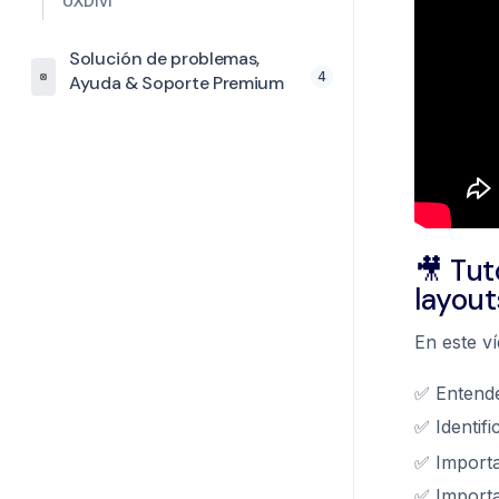
UXDivi
Solución de problemas,
4
Ayuda & Soporte Premium
🎥 Tut
layout
En este v
✅ Entender
✅ Identifi
✅ Importa
✅ Importa