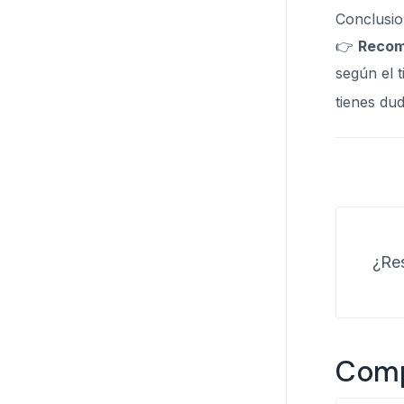
Conclusio
👉
Recom
según el 
tienes dud
¿Res
Compa