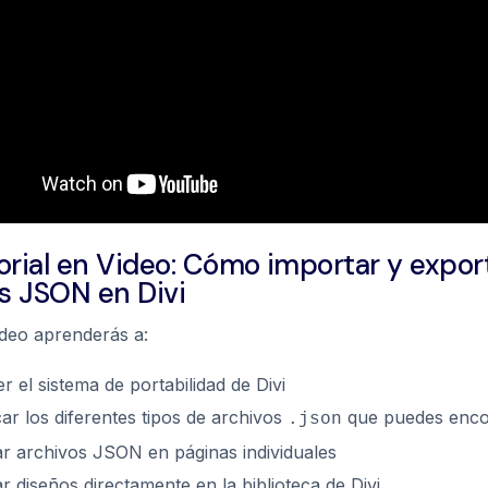
orial en Video: Cómo importar y expor
s JSON en Divi
ídeo aprenderás a:
 el sistema de portabilidad de Divi
car los diferentes tipos de archivos
que puedes enco
.json
r archivos JSON en páginas individuales
r diseños directamente en la biblioteca de Divi