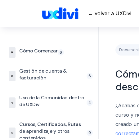
← volver a UXDivi
Cómo Comenzar
Document
6
Gestión de cuenta &
Cómo
6
facturación
desc
Uso de la Comunidad dentro
4
de UXDivi
¿Acabas d
curso y n
Cursos, Certificados, Rutas
creado u
de aprendizaje y otros
9
correctam
contenidos