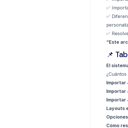
✅ Importa
✅ Diferen
personali
✅ Resolv
“Este ar
📌 Tab
El sistem
¿Cuántos 
Importar
Importar
Importar
Layouts 
Opciones
Cómo reso