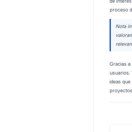
de interé
proceso d
Nota im
valora
releva
Gracias a
usuarios.
ideas que
proyectos