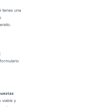
i tienes una
s
enido.
.
 formulario
puestas
 viable y