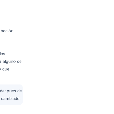
bación.
las
a alguno de
o que
 después de
n cambiado.