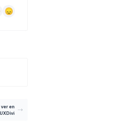
 ver en
UXDivi