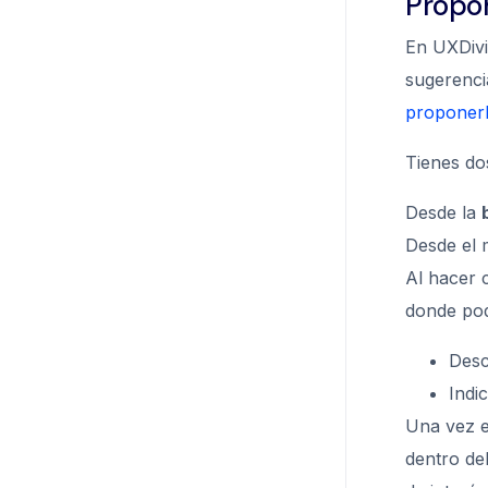
Propo
En UXDivi
sugerenci
proponerl
Tienes do
Desde la
Desde el
Al hacer 
donde pod
Desc
Indi
Una vez e
dentro de