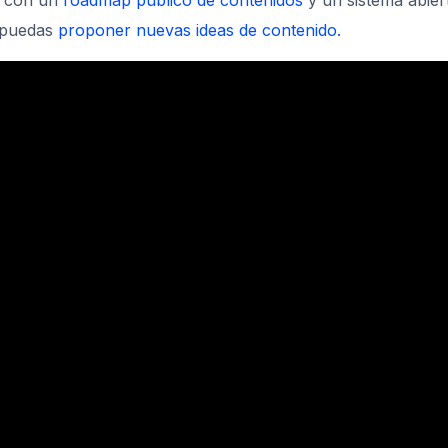
 con un
roadmap público de contenidos
y un sistema abier
 puedas
proponer nuevas ideas de contenido.