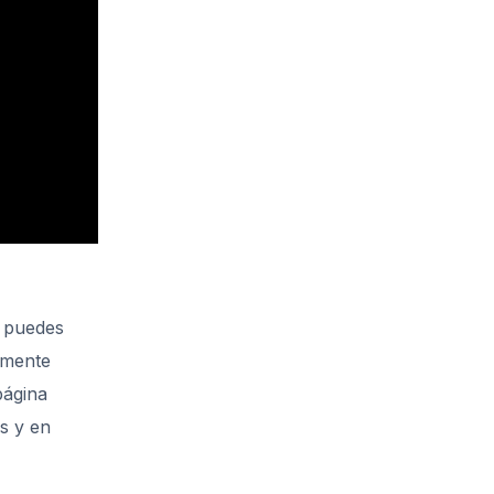
, puedes
amente
página
s y en