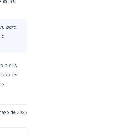
 así su
n, pero
 o
to a sus
roponer
us
mayo de 2025