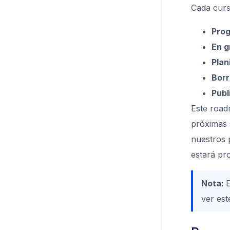
Cada curs
Pro
En g
Plan
Borr
Publ
Este road
próximas 
nuestros 
estará pr
Nota:
ver est